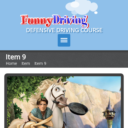
Course Login
DEFENSIVE DRIVING COURSE
Item 9
Home
>
Item
>
Item 9
Texas Drivers Ed
Course Info
Signup
Choose Your State
Contact Us