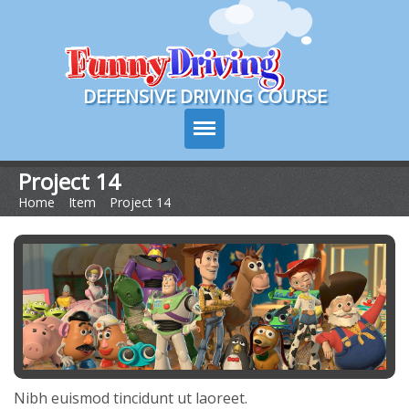
Course Login
DEFENSIVE DRIVING COURSE
Project 14
Home
>
Item
>
Project 14
Texas Drivers Ed
Course Info
Signup
Choose Your State
Contact Us
Nibh euismod tincidunt ut laoreet.